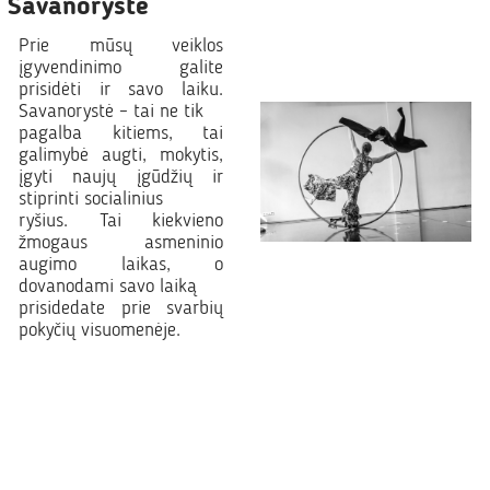
Savanorystė
Prie mūsų veiklos
įgyvendinimo galite
prisidėti ir savo laiku.
Savanorystė – tai ne tik
pagalba kitiems, tai
galimybė augti, mokytis,
įgyti naujų įgūdžių ir
stiprinti socialinius
ryšius. Tai kiekvieno
žmogaus asmeninio
augimo laikas, o
dovanodami savo laiką
prisidedate prie svarbių
pokyčių visuomenėje.