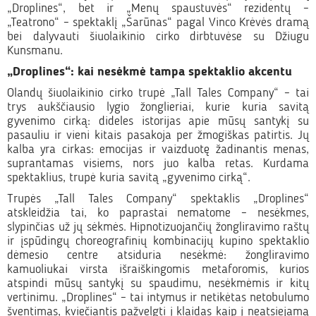
„Droplines“, bet ir „Menų spaustuvės“ rezidentų –
„Teatrono“ – spektaklį „Šarūnas“ pagal Vinco Krėvės dramą
bei dalyvauti šiuolaikinio cirko dirbtuvėse su Džiugu
Kunsmanu.
„Droplines“: kai nesėkmė tampa spektaklio akcentu
Olandų šiuolaikinio cirko trupė „Tall Tales Company“ – tai
trys aukščiausio lygio žonglieriai, kurie kuria savitą
gyvenimo cirką: dideles istorijas apie mūsų santykį su
pasauliu ir vieni kitais pasakoja per žmogiškas patirtis. Jų
kalba yra cirkas: emocijas ir vaizduotę žadinantis menas,
suprantamas visiems, nors juo kalba retas. Kurdama
spektaklius, trupė kuria savitą „gyvenimo cirką“.
Trupės „Tall Tales Company“ spektaklis „Droplines“
atskleidžia tai, ko paprastai nematome – nesėkmes,
slypinčias už jų sėkmės. Hipnotizuojančių žongliravimo raštų
ir įspūdingų choreografinių kombinacijų kupino spektaklio
dėmesio centre atsiduria nesėkmė: žongliravimo
kamuoliukai virsta išraiškingomis metaforomis, kurios
atspindi mūsų santykį su spaudimu, nesėkmėmis ir kitų
vertinimu. „Droplines“ – tai intymus ir netikėtas netobulumo
šventimas, kviečiantis pažvelgti į klaidas kaip į neatsiejamą