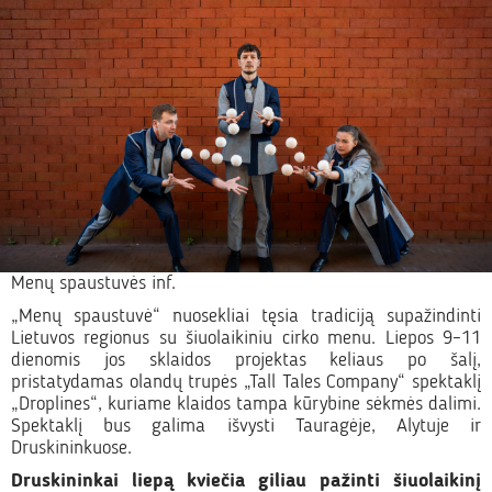
Menų spaustuvės inf.
„Menų spaustuvė“ nuosekliai tęsia tradiciją supažindinti
Lietuvos regionus su šiuolaikiniu cirko menu. Liepos 9–11
dienomis jos sklaidos projektas keliaus po šalį,
pristatydamas olandų trupės „Tall Tales Company“ spektaklį
„Droplines“, kuriame klaidos tampa kūrybine sėkmės dalimi.
Spektaklį bus galima išvysti Tauragėje, Alytuje ir
Druskininkuose.
Druskininkai liepą kviečia giliau pažinti šiuolaikinį