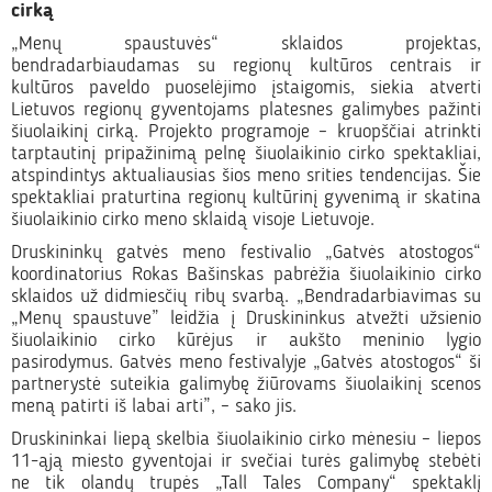
cirką
„Menų spaustuvės“ sklaidos projektas,
bendradarbiaudamas su regionų kultūros centrais ir
kultūros paveldo puoselėjimo įstaigomis, siekia atverti
Lietuvos regionų gyventojams platesnes galimybes pažinti
šiuolaikinį cirką. Projekto programoje – kruopščiai atrinkti
tarptautinį pripažinimą pelnę šiuolaikinio cirko spektakliai,
atspindintys aktualiausias šios meno srities tendencijas. Šie
spektakliai praturtina regionų kultūrinį gyvenimą ir skatina
šiuolaikinio cirko meno sklaidą visoje Lietuvoje.
Druskininkų gatvės meno festivalio „Gatvės atostogos“
koordinatorius Rokas Bašinskas pabrėžia šiuolaikinio cirko
sklaidos už didmiesčių ribų svarbą. „Bendradarbiavimas su
„Menų spaustuve” leidžia į Druskininkus atvežti užsienio
šiuolaikinio cirko kūrėjus ir aukšto meninio lygio
pasirodymus. Gatvės meno festivalyje „Gatvės atostogos“ ši
partnerystė suteikia galimybę žiūrovams šiuolaikinį scenos
meną patirti iš labai arti”, – sako jis.
Druskininkai liepą skelbia šiuolaikinio cirko mėnesiu – liepos
11-ąją miesto gyventojai ir svečiai turės galimybę stebėti
ne tik olandų trupės „Tall Tales Company“ spektaklį