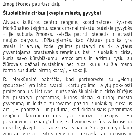
žmogiškosios patirties dalį.
Šiuolaikinis cirkas įkvepia miestą gyvybei
Alytaus kultūros centro renginių koordinatorės Rytenės
Morkūnaitės teigimu, scenos menai miestui suteikia gyvybės
– jie suburia žmones, kviečia patirti, stebėtis ir atrasti
naujus dalykus. „Džiaugiamės, kad Alytaus publika yra
smalsi ir atvira, todėl galime pristatyti ne tik Alytaus
gyventojams įprastesnius renginius, bet ir šiuolaikinį cirką,
kuris savo kūrybiškumu, emocijomis ir artimu ryšiu su
žiūrovais dažnai nustebina net tuos, kurie su šia meno
forma susiduria pirmą kartą“, – sako ji.
R. Morkūnaitė pabrėžia, kad partnerystė su „Menų
spaustuve“ yra labai svarbi. „Kartu galime į Alytų pakviesti
profesionalius Lietuvos ir užsienio šiuolaikinio cirko kūrėjus
bei pristatyti programas, kurios plečia kultūrinį miesto
gyvenimą ir leidžia žiūrovams pažinti šiuolaikinį cirką iš
arti“, – pabrėžia ji ir priduria, kad didžiausiais įvertinimas
renginių koordinatoriams yra žiūrovų reakcijos. „Po
pasirodymų dažnai girdime, kad žmonės iš festivalio išeina
nustebę, įkvėpti ir atradę cirką iš naujo. Smagu matyti, kaip
žiūrovai grįžta į kitus renginius, atsiveda artimuosius ir