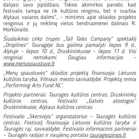
dalijasi savo įspūdžiais. Tokios akimirkos parodo, kad
festivalis tampa ne tik kultūros renginiu, bet ir svarbia
Alytaus vasaros dalimi”, – mintimis apie sklaidos projekto
renginius ir jų reikšmę vietos bendruomenei dalinasi R.
Morkūnaitė.
Šiuolaikinio cirko trupės „Tall Tales Company“ spektaklį
„Droplines“ Tauragėje bus galima pamatyti liepos 9 d.,
Alytuje – liepos 10 d., Druskininkuose – liepos 11 d. Visi
renginiai nemokami. Daugiau informacijos –
www.menuspaustuve.lt
„Menų spaustuvės“ sklaidos projektą finansuoja: Lietuvos
kultūros taryba, Vilniaus miesto savivaldybė. Projektą remia
„Performing Arts Fund NL”.
Projekto partneriai: Tauragės kultūros centras, Druskininkų
kultūros centras, festivalis „Gatvės atostogos“
Druskininkuose, Alytaus kultūros centras.
Festivalio „Skersvėjis“ organizatorius – Tauragės kultūros
centras. Festivalį finansuoja Lietuvos kultūros taryba ir
Tauragės raj. savivaldybė. Festivalio informacinis partneriai
– Tauragės radijas ir naujienų portalas
taurageszinios.lt